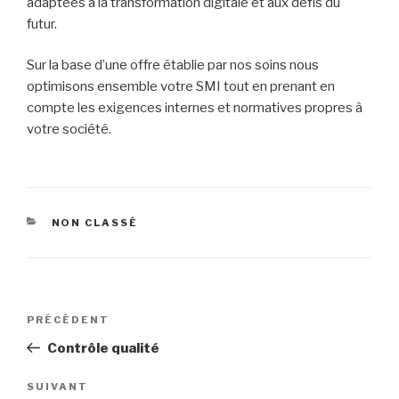
adaptées à la transformation digitale et aux défis du
futur.​
Sur la base d’une offre établie par nos soins nous
optimisons ensemble votre SMI tout en prenant en
compte les exigences internes et normatives propres à
votre société.
CATÉGORIES
NON CLASSÉ
Navigation
Article
PRÉCÉDENT
de
précédent
Contrôle qualité
l’article
Article
SUIVANT