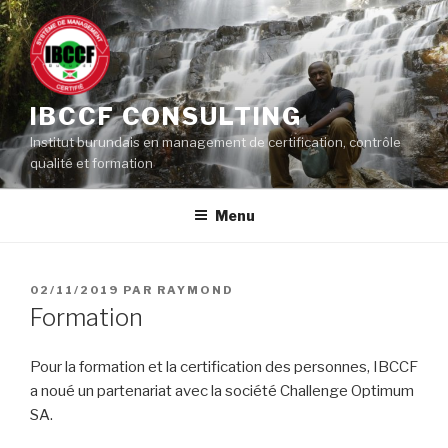
Aller
au
contenu
principal
IBCCF CONSULTING
Institut burundais en management de certification, contrôle
qualité et formation
Menu
PUBLIÉ
02/11/2019
PAR
RAYMOND
LE
Formation
Pour la formation et la certification des personnes, IBCCF
a noué un partenariat avec la société Challenge Optimum
SA.