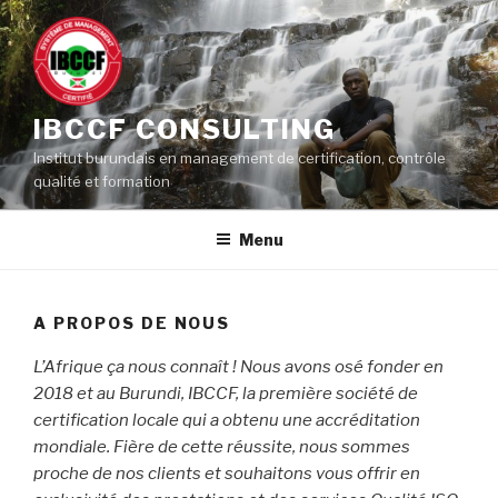
Aller
au
contenu
principal
IBCCF CONSULTING
Institut burundais en management de certification, contrôle
qualité et formation
Menu
A PROPOS DE NOUS
L’Afrique ça nous connaît ! Nous avons osé fonder en
2018 et au Burundi, IBCCF, la première société de
certification locale qui a obtenu une accréditation
mondiale. Fière de cette réussite, nous sommes
proche de nos clients et souhaitons vous offrir en