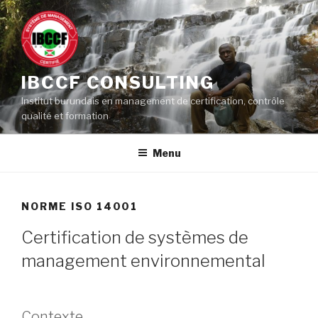
Aller
au
contenu
principal
IBCCF CONSULTING
Institut burundais en management de certification, contrôle
qualité et formation
Menu
NORME ISO 14001
Certification de systèmes de
management environnemental
Contexte